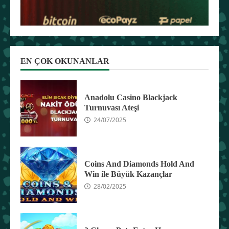
EN ÇOK OKUNANLAR
Anadolu Casino Blackjack
Turnuvası Ateşi
24/07/2025
Coins And Diamonds Hold And
Win ile Büyük Kazançlar
28/02/2025