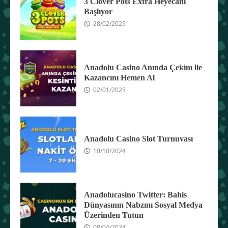
3 Clover Pots Extra Heyecanı
Başlıyor
28/02/2025
Anadolu Casino Anında Çekim ile
Kazancını Hemen Al
02/01/2025
Anadolu Casino Slot Turnuvası
10/10/2024
Anadolucasino Twitter: Bahis
Dünyasının Nabzını Sosyal Medya
Üzerinden Tutun
08/04/2024