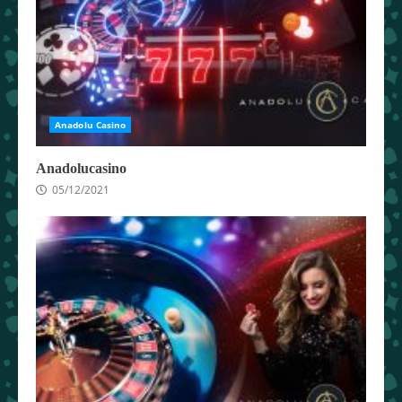
Anadolu Casino
Anadolucasino
05/12/2021