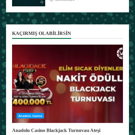
KAÇIRMIŞ OLABILIRSIN
Anadolu Casino
Anadolu Casino Blackjack Turnuvası Ateşi