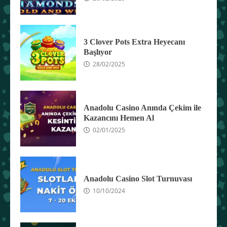
3 Clover Pots Extra Heyecanı
Başlıyor
28/02/2025
Anadolu Casino Anında Çekim ile
Kazancını Hemen Al
02/01/2025
Anadolu Casino Slot Turnuvası
10/10/2024