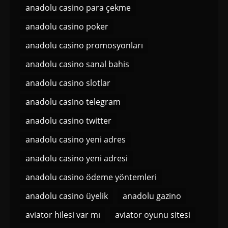
anadolu casino para çekme
anadolu casino poker
anadolu casino promosyonları
anadolu casino sanal bahis
anadolu casino slotlar
anadolu casino telegram
anadolu casino twitter
anadolu casino yeni adres
anadolu casino yeni adresi
anadolu casino ödeme yöntemleri
anadolu casino üyelik
anadolu gazino
aviator hilesi var mı
aviator oyunu sitesi