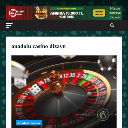
Skip
to
content
anadolu casino dizayn
Anadolu Casino