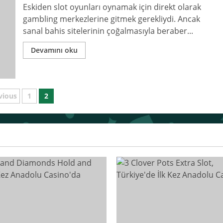
Eskiden slot oyunları oynamak için direkt olarak
gambling merkezlerine gitmek gerekliydi. Ancak
sanal bahis sitelerinin çoğalmasıyla beraber...
Devamını oku
zı
vious
1
2
yfalaması