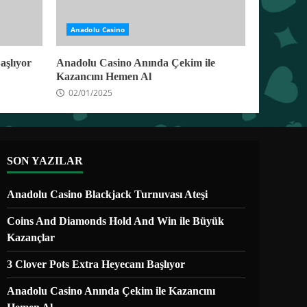
Anadolu Casino
aşlıyor
Anadolu Casino Anında Çekim ile
Kazancını Hemen Al
02/01/2025
SON YAZILAR
Anadolu Casino Blackjack Turnuvası Ateşi
Coins And Diamonds Hold And Win ile Büyük
Kazançlar
3 Clover Pots Extra Heyecanı Başlıyor
Anadolu Casino Anında Çekim ile Kazancını