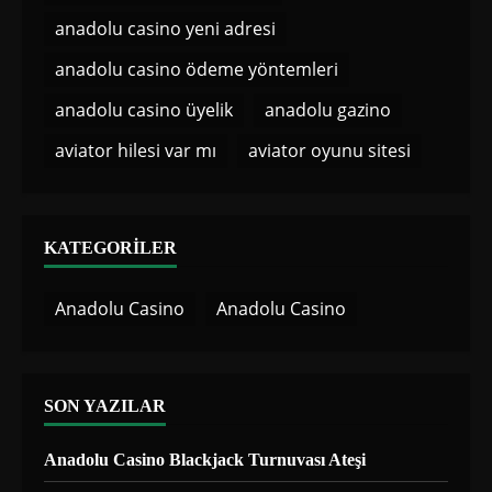
anadolu casino yeni adresi
anadolu casino ödeme yöntemleri
anadolu casino üyelik
anadolu gazino
aviator hilesi var mı
aviator oyunu sitesi
KATEGORILER
Anadolu Casino
Anadolu Casino
SON YAZILAR
Anadolu Casino Blackjack Turnuvası Ateşi