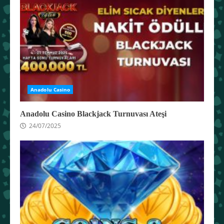
Anadolu Casino
Anadolu Casino Blackjack Turnuvası Ateşi
24/07/2025