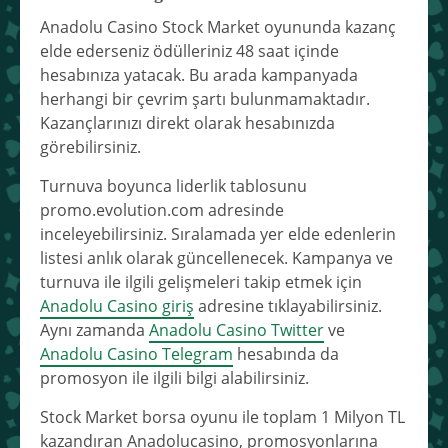
Anadolu Casino Stock Market oyununda kazanç
elde ederseniz ödülleriniz 48 saat içinde
hesabınıza yatacak. Bu arada kampanyada
herhangi bir çevrim şartı bulunmamaktadır.
Kazançlarınızı direkt olarak hesabınızda
görebilirsiniz.
Turnuva boyunca liderlik tablosunu
promo.evolution.com adresinde
inceleyebilirsiniz. Sıralamada yer elde edenlerin
listesi anlık olarak güncellenecek. Kampanya ve
turnuva ile ilgili gelişmeleri takip etmek için
Anadolu Casino giriş
adresine tıklayabilirsiniz.
Aynı zamanda
Anadolu Casino Twitter
ve
Anadolu Casino Telegram
hesabında da
promosyon ile ilgili bilgi alabilirsiniz.
Stock Market borsa oyunu ile toplam 1 Milyon TL
kazandıran Anadolucasino, promosyonlarına