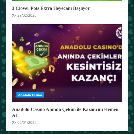
3 Clover Pots Extra Heyecanı Başlıyor
28/02/2025
Anadolu Casino
Anadolu Casino Anında Çekim ile Kazancını Hemen
Al
02/01/2025