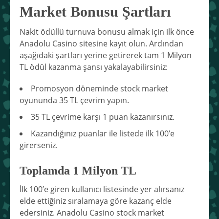
Market Bonusu Şartları
Nakit ödüllü turnuva bonusu almak için ilk önce
Anadolu Casino sitesine kayıt olun. Ardından
aşağıdaki şartları yerine getirerek tam 1 Milyon
TL ödül kazanma şansı yakalayabilirsiniz:
Promosyon döneminde stock market
oyununda 35 TL çevrim yapın.
35 TL çevrime karşı 1 puan kazanırsınız.
Kazandığınız puanlar ile listede ilk 100’e
girerseniz.
Toplamda 1 Milyon TL
İlk 100’e giren kullanıcı listesinde yer alırsanız
elde ettiğiniz sıralamaya göre kazanç elde
edersiniz. Anadolu Casino stock market