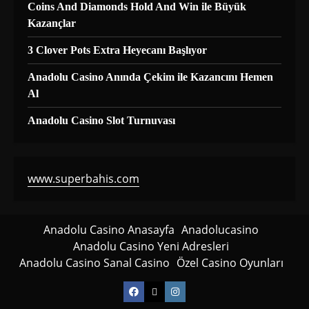
Coins And Diamonds Hold And Win ile Büyük
Kazançlar
3 Clover Pots Extra Heyecanı Başlıyor
Anadolu Casino Anında Çekim ile Kazancını Hemen
Al
Anadolu Casino Slot Turnuvası
www.superbahis.com
Anadolu Casino Anasayfa
Anadolucasino
Anadolu Casino Yeni Adresleri
Anadolu Casino Sanal Casino
Özel Casino Oyunları
Facebook
Twitter
Instagram