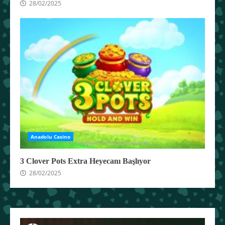
28/02/2025
Anadolu Casino
3 Clover Pots Extra Heyecanı Başlıyor
28/02/2025