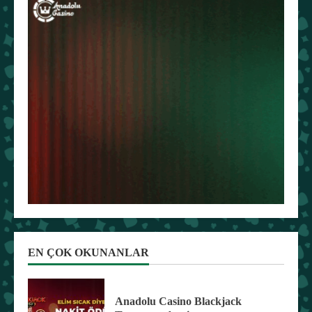
EN ÇOK OKUNANLAR
Anadolu Casino Blackjack