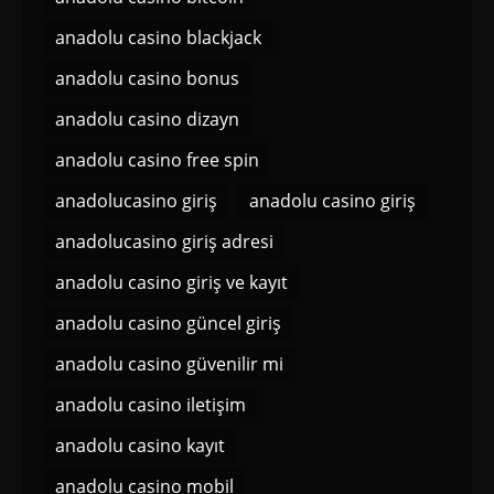
anadolu casino blackjack
anadolu casino bonus
anadolu casino dizayn
anadolu casino free spin
anadolucasino giriş
anadolu casino giriş
anadolucasino giriş adresi
anadolu casino giriş ve kayıt
anadolu casino güncel giriş
anadolu casino güvenilir mi
anadolu casino iletişim
anadolu casino kayıt
anadolu casino mobil