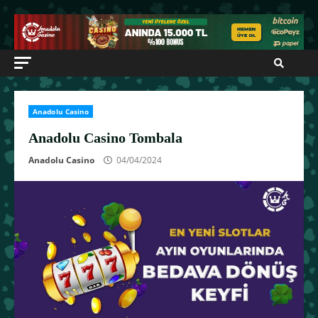
Skip
to
content
Anadolu Casino
Anadolu Casino Tombala
Anadolu Casino
04/04/2024