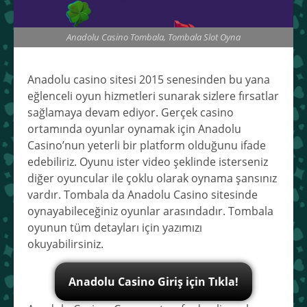
Anadolu Casino Tombala, Tombala Slot Oyna
Anadolu casino sitesi 2015 senesinden bu yana
eğlenceli oyun hizmetleri sunarak sizlere fırsatlar
sağlamaya devam ediyor. Gerçek casino
ortamında oyunlar oynamak için Anadolu
Casino’nun yeterli bir platform olduğunu ifade
edebiliriz. Oyunu ister video şeklinde isterseniz
diğer oyuncular ile çoklu olarak oynama şansınız
vardır. Tombala da Anadolu Casino sitesinde
oynayabileceğiniz oyunlar arasındadır. Tombala
oyunun tüm detayları için yazımızı
okuyabilirsiniz.
Anadolu Casino Giriş için Tıkla!