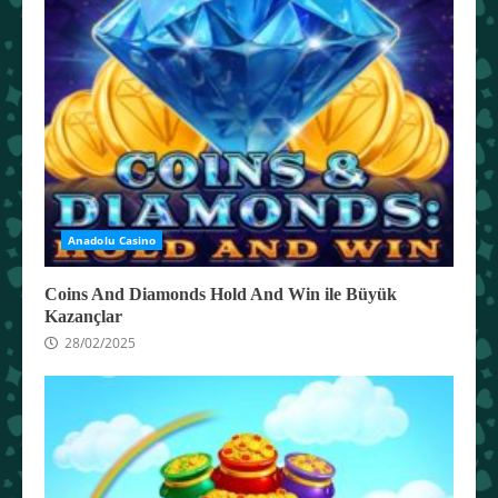
Anadolu Casino
Coins And Diamonds Hold And Win ile Büyük
Kazançlar
28/02/2025