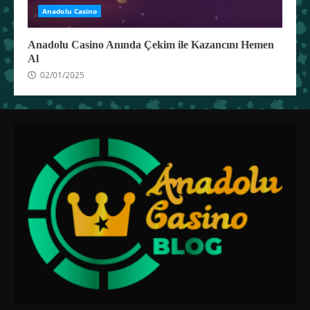
Anadolu Casino
Anadolu Casino Anında Çekim ile Kazancını Hemen
Al
02/01/2025