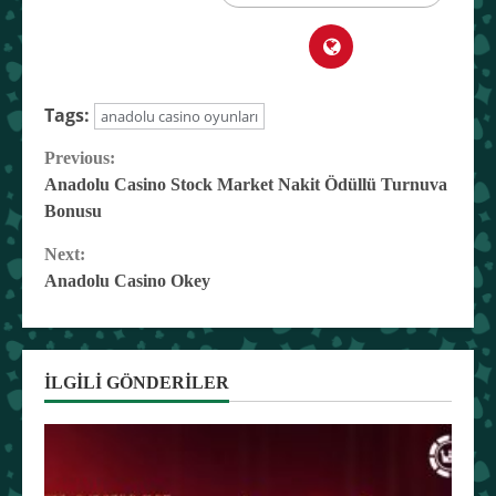
Tags:
anadolu casino oyunları
Continue
Previous:
Anadolu Casino Stock Market Nakit Ödüllü Turnuva
Reading
Bonusu
Next:
Anadolu Casino Okey
İLGILI GÖNDERILER