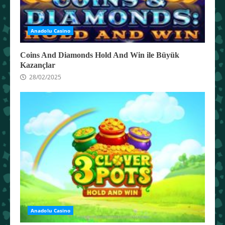
Anadolu Casino
Coins And Diamonds Hold And Win ile Büyük
Kazançlar
28/02/2025
Anadolu Casino