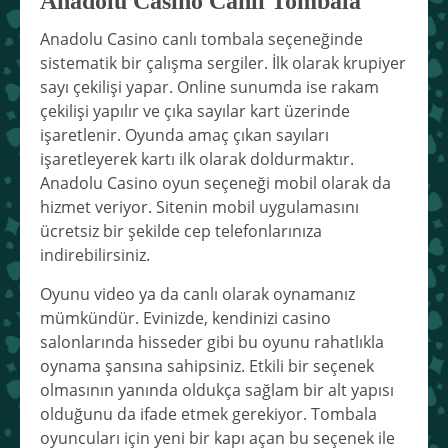
Anadolu Casino Canlı Tombala
Anadolu Casino canlı tombala seçeneğinde
sistematik bir çalışma sergiler. İlk olarak krupiyer
sayı çekilişi yapar. Online sunumda ise rakam
çekilişi yapılır ve çıka sayılar kart üzerinde
işaretlenir. Oyunda amaç çıkan sayıları
işaretleyerek kartı ilk olarak doldurmaktır.
Anadolu Casino oyun seçeneği mobil olarak da
hizmet veriyor. Sitenin mobil uygulamasını
ücretsiz bir şekilde cep telefonlarınıza
indirebilirsiniz.
Oyunu video ya da canlı olarak oynamanız
mümkündür. Evinizde, kendinizi casino
salonlarında hisseder gibi bu oyunu rahatlıkla
oynama şansına sahipsiniz. Etkili bir seçenek
olmasının yanında oldukça sağlam bir alt yapısı
olduğunu da ifade etmek gerekiyor. Tombala
oyuncuları için yeni bir kapı açan bu seçenek ile