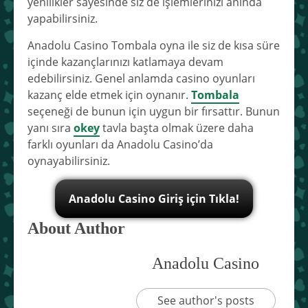
yenilikler sayesinde siz de işlemlerinizi anında
yapabilirsiniz.
Anadolu Casino Tombala oyna ile siz de kısa süre
içinde kazançlarınızı katlamaya devam
edebilirsiniz. Genel anlamda casino oyunları
kazanç elde etmek için oynanır.
Tombala
seçeneği de bunun için uygun bir fırsattır. Bunun
yanı sıra
okey
tavla başta olmak üzere daha
farklı oyunları da Anadolu Casino’da
oynayabilirsiniz.
Anadolu Casino Giriş için Tıkla!
About Author
Anadolu Casino
See author's posts