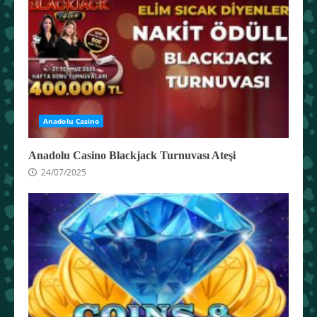
Anadolu Casino
Anadolu Casino Blackjack Turnuvası Ateşi
24/07/2025